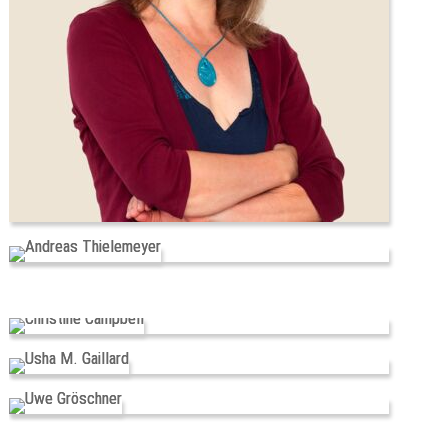
0176-72670408
tina@intouch-massage.de
Vita
Andreas Thielemeyer
0172-2926251
andreas@intouch-massage.de