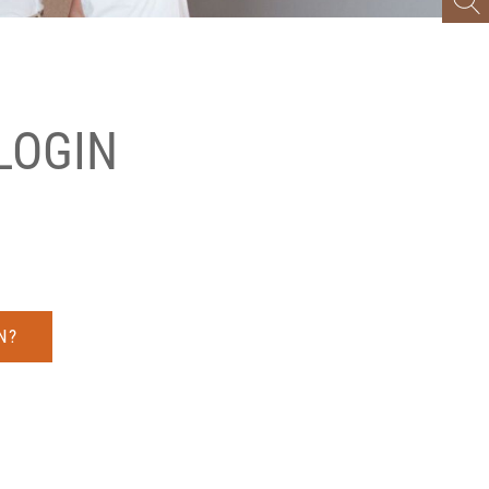
LOGIN
N?