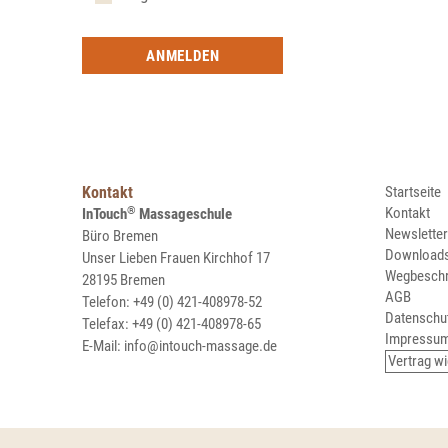
ANMELDEN
Navigation
Kontakt
Startseite
überspring
®
Kontakt
InTouch
Massageschule
Newsletter
Büro Bremen
Download
Unser Lieben Frauen Kirchhof 17
Wegbeschr
28195 Bremen
AGB
Telefon: +49 (0) 421-408978-52
Datenschu
Telefax: +49 (0) 421-408978-65
Impressu
E-Mail:
info@intouch-massage.de
Vertrag w