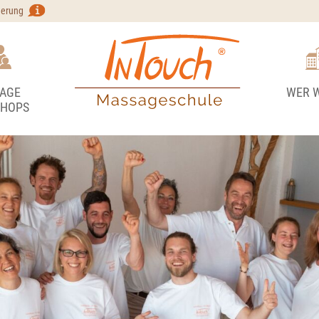
Navigation
derung
überspringen
Navigation
überspringen
AGE
WER W
HOPS