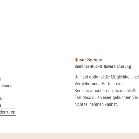
Unser Service
en
Seminar-Rücktrittsversicherung
Du hast optional die Möglichkeit, b
s
Versicherungs-Partner eine
eibung
Seminarversicherung abzuschließen
Fall, dass du an einer gebuchten Ver
tz
nicht teilnehmen kannst.
m
iderrufen